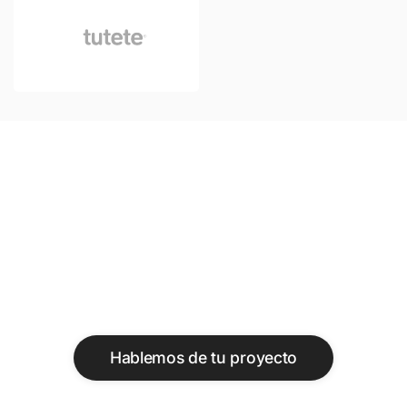
Tu cliente compra en la
tienda, en el móvil y ahora
pregunta a ChatGPT. Tienes
que estar en todos.
Hablemos de tu proyecto