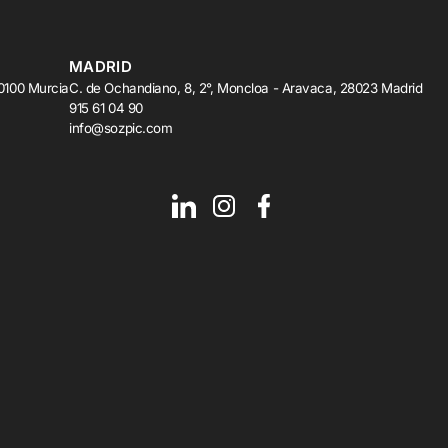
MADRID
30100 Murcia
C. de Ochandiano, 8, 2°, Moncloa - Aravaca, 28023 Madrid
915 61 04 90
info@sozpic.com