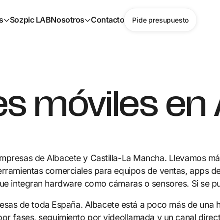
s
Sozpic LAB
Nosotros
Contacto
Pide presupuesto
es móviles en
 empresas de Albacete y Castilla-La Mancha. Llevamos má
erramientas comerciales para equipos de ventas, apps de g
 que integran hardware como cámaras o sensores. Si se p
sas de toda España. Albacete está a poco más de una 
por fases, seguimiento por videollamada y un canal direc